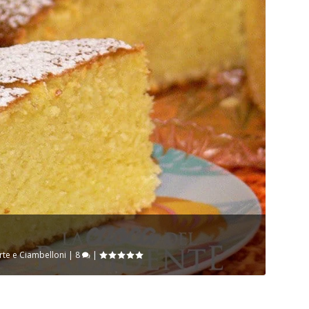
rte e Ciambelloni
|
8
|