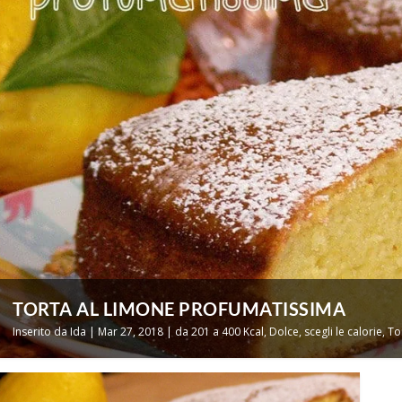
TORTA AL LIMONE PROFUMATISSIMA
Inserito da
Ida
|
Mar 27, 2018
|
da 201 a 400 Kcal
,
Dolce
,
scegli le calorie
,
To