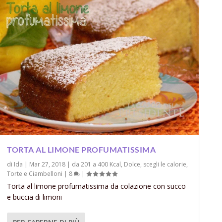
TORTA AL LIMONE PROFUMATISSIMA
di
Ida
|
Mar 27, 2018
|
da 201 a 400 Kcal
,
Dolce
,
scegli le calorie
,
Torte e Ciambelloni
|
8
|
Torta al limone profumatissima da colazione con succo
e buccia di limoni