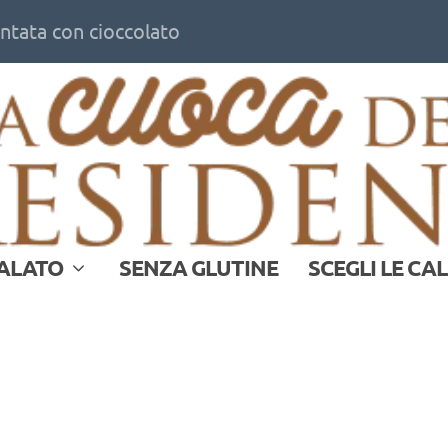
ontata con cioccolato
ALATO
SENZA GLUTINE
SCEGLI LE CA