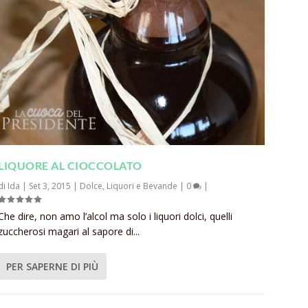
LIQUORE AL CIOCCOLATO
di
Ida
|
Set 3, 2015
|
Dolce
,
Liquori e Bevande
|
0
|
Che dire, non amo l’alcol ma solo i liquori dolci, quelli
zuccherosi magari al sapore di...
PER SAPERNE DI PIÙ