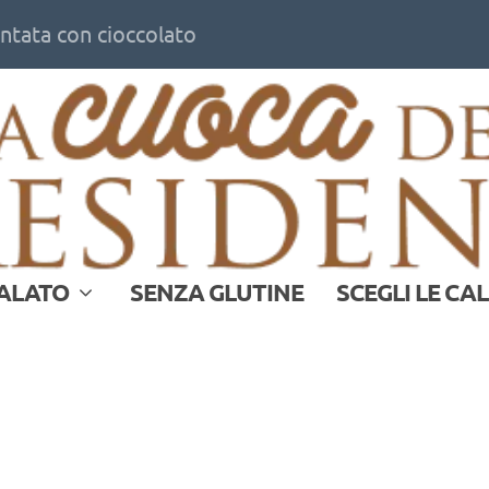
ontata con cioccolato
ALATO
SENZA GLUTINE
SCEGLI LE CA