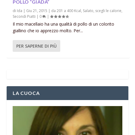
POLLO “GIADA”
di
Ida
|
Giu 21, 2015
|
da 201 a 400 Kcal
,
Salato
,
scegli le calorie
,
Secondi Piatti
|
0
|
Il mio macellaio ha una qualità di pollo di un colorito
giallino che io apprezzo molto. Per...
PER SAPERNE DI PIÙ
LA CUOCA