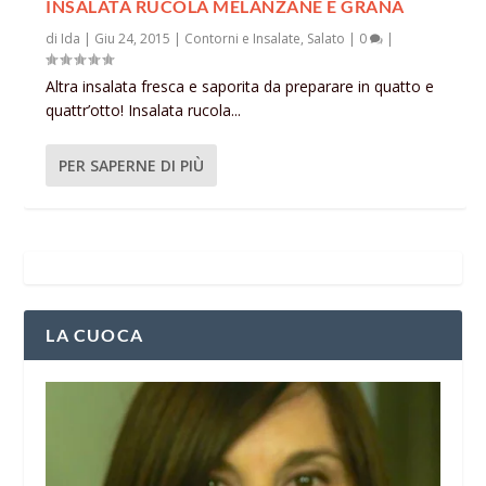
INSALATA RUCOLA MELANZANE E GRANA
di
Ida
|
Giu 24, 2015
|
Contorni e Insalate
,
Salato
|
0
|
Altra insalata fresca e saporita da preparare in quatto e
quattr’otto! Insalata rucola...
PER SAPERNE DI PIÙ
LA CUOCA