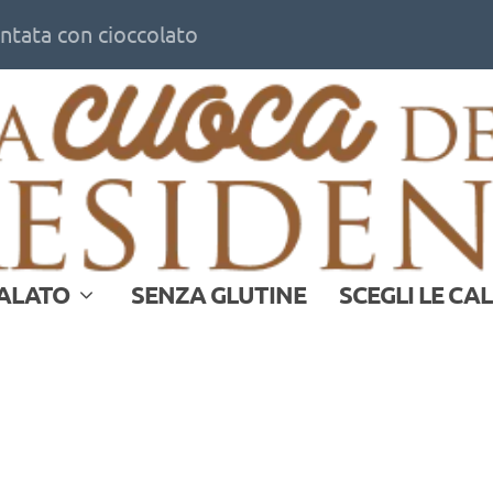
ontata con cioccolato
ALATO
SENZA GLUTINE
SCEGLI LE CA