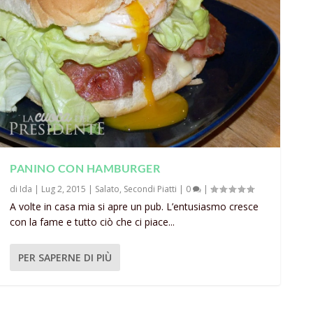
PANINO CON HAMBURGER
di
Ida
|
Lug 2, 2015
|
Salato
,
Secondi Piatti
|
0
|
A volte in casa mia si apre un pub. L’entusiasmo cresce
con la fame e tutto ciò che ci piace...
PER SAPERNE DI PIÙ