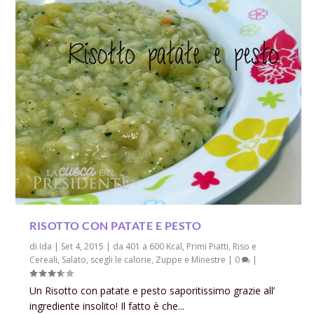
RISOTTO CON PATATE E PESTO
di
Ida
|
Set 4, 2015
|
da 401 a 600 Kcal
,
Primi Piatti
,
Riso e
Cereali
,
Salato
,
scegli le calorie
,
Zuppe e Minestre
|
0
|
Un Risotto con patate e pesto saporitissimo grazie all’
ingrediente insolito! Il fatto è che...