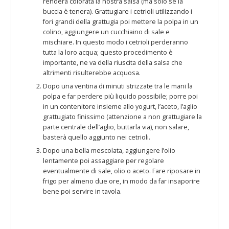
renderà colorata la nostra salsa (ma solo se la
buccia è tenera). Grattugiare i cetrioli utilizzando i
fori grandi della grattugia poi mettere la polpa in un
colino, aggiungere un cucchiaino di sale e
mischiare. In questo modo i cetrioli perderanno
tutta la loro acqua; questo procedimento è
importante, ne va della riuscita della salsa che
altrimenti risulterebbe acquosa.
Dopo una ventina di minuti strizzate tra le mani la
polpa e far perdere più liquido possibile; porre poi
in un contenitore insieme allo yogurt, l’aceto, l’aglio
grattugiato finissimo (attenzione a non grattugiare la
parte centrale dell’aglio, buttarla via), non salare,
basterà quello aggiunto nei cetrioli.
Dopo una bella mescolata, aggiungere l’olio
lentamente poi assaggiare per regolare
eventualmente di sale, olio o aceto. Fare riposare in
frigo per almeno due ore, in modo da far insaporire
bene poi servire in tavola.