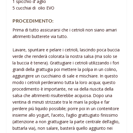
1 spicchio d’ aglio
5 cucchiai di olio EVO
PROCEDIMENTO:
Prima di tutto assicurarsi che i cetrioli non siano amari
altrimenti butterete via tutto.
Lavare, spuntare e pelare i cetrioli, lascindo poca buccia
verde che renderà colorata la nostra salsa (ma solo se
la buccia è tenera). Grattugiare i cetrioli utilizzando i fori
grandi della grattugia poi mettere la polpa in un colino,
aggiungere un cucchiaino di sale e mischiare. In questo
modo i cetrioli perderanno tutta la loro acqua; questo
procedimento è importante, ne va della riuscita della
salsa che altrimenti risulterebbe acquosa. Dopo una
ventina di minuti strizzate tra le mani la polpa e far
perdere più liquido possibile; porre poi in un contenitore
insieme allo yogurt, l’aceto, l’aglio grattugiato finissimo
(attenzione a non grattugiare la parte centrale dell’aglio,
buttarla via), non salare, basterà quello aggiunto nei