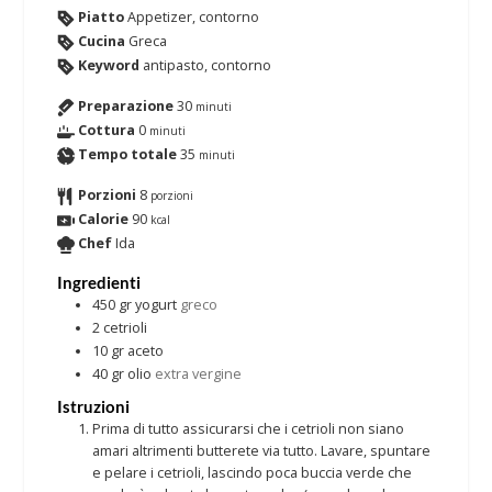
Piatto
Appetizer, contorno
Cucina
Greca
Keyword
antipasto, contorno
Preparazione
30
minuti
Cottura
0
minuti
Tempo totale
35
minuti
Porzioni
8
porzioni
Calorie
90
kcal
Chef
Ida
Ingredienti
450
gr
yogurt
greco
2
cetrioli
10
gr
aceto
40
gr
olio
extra vergine
Istruzioni
Prima di tutto assicurarsi che i cetrioli non siano
amari altrimenti butterete via tutto. Lavare, spuntare
e pelare i cetrioli, lascindo poca buccia verde che